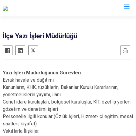
Denizli
İlçe Yazı İşleri Müdürlüğü
Acıpayam
Çardak
Pamukkale
Çivril
Babadağ
Güney
Yazı İşleri Müdürlüğünün Görevleri
Baklan
Honaz
Evrak havale ve dağıtımı
Bekilli
Kale
Kanunların, KHK, tüzüklerin, Bakanlar Kurulu Kararlarının,
yönetmeliklerin yayımı, ilanı,
Beyağaç
Sarayköy
Genel idare kuruluşları, bölgesel kuruluşlar, KİT, özel iş yerleri
Bozkurt
Serinhisar
gözetim ve denetimi işleri
Buldan
Tavas
Personelle ilgili konular (Özlük işleri, Hizmet-İçi eğitim, mesai
Çal
Merkezefendi
saatleri, kıyafet)
Vakıflarla İlişkiler,
Çameli