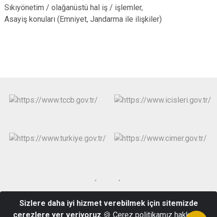
Sıkıyönetim / olağanüstü hal iş / işlemler,
Asayiş konuları (Emniyet, Jandarma ile ilişkiler)
Sizlere daha iyi hizmet verebilmek için sitemizde
Kızılcasöğüt Mahallesi Hürriyet_4 Bulvarı No:75 Çivril/DENİZLİ
çerezlere yer veriyoruz
🍪 Çerez politikamız hakkında