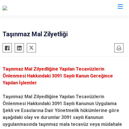
Denizli
Taşınmaz Mal Zilyetliği
Acıpayam
Çardak
Pamukkale
Çivril
Babadağ
Güney
Taşınmaz Mal Zilyedliğine Yapılan Tecavüzlerin
Baklan
Honaz
Önlenmesi Hakkındaki 3091 Sayılı Kanun Gereğince
Bekilli
Kale
Yapılan İşlemler
Beyağaç
Sarayköy
Taşınmaz Mal Zilyedliğine Yapılan Tecavüzlerin
Bozkurt
Serinhisar
Önlenmesi Hakkındaki 3091 Sayılı Kanunun Uygulama
Buldan
Tavas
Şekli ve Esaslarına Dair Yönetmelik hükümlerine göre
Çal
Merkezefendi
aşağıdaki olay ve durumlar 3091 sayılı Kanunun
uygulanmasında taşınmaz mala tecavüz veya müdahale
Çameli