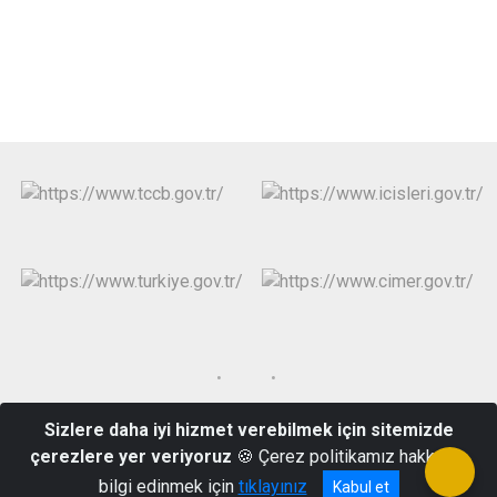
Sizlere daha iyi hizmet verebilmek için sitemizde
Kızılcasöğüt Mahallesi Hürriyet_4 Bulvarı No:75 Çivril/DENİZLİ
çerezlere yer veriyoruz
🍪 Çerez politikamız hakkında
0258 713 10 01
bilgi edinmek için
tıklayınız
Kabul et