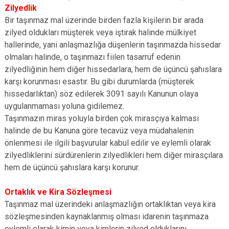
Zilyedlik
Bir taşınmaz mal üzerinde birden fazla kişilerin bir arada
zilyed oldukları müşterek veya iştirak halinde mülkiyet
hallerinde, yani anlaşmazlığa düşenlerin taşınmazda hissedar
olmaları halinde, o taşınmazı fiilen tasarruf edenin
zilyedliğinin hem diğer hissedarlara, hem de üçüncü şahıslara
karşı korunması esastır. Bu gibi durumlarda (müşterek
hissedarlıktan) söz edilerek 3091 sayılı Kanunun olaya
uygulanmaması yoluna gidilemez.
Taşınmazın miras yoluyla birden çok mirasçıya kalması
halinde de bu Kanuna göre tecavüz veya müdahalenin
önlenmesi ile ilgili başvurular kabul edilir ve eylemli olarak
zilyedliklerini sürdürenlerin zilyedlikleri hem diğer mirasçılara
hem de üçüncü şahıslara karşı korunur.
Ortaklık ve Kira Sözleşmesi
Taşınmaz mal üzerindeki anlaşmazlığın ortaklıktan veya kira
sözleşmesinden kaynaklanmış olması idarenin taşınmaza
eylemli olarak kimin veya kimlerin zilyed olduklarını